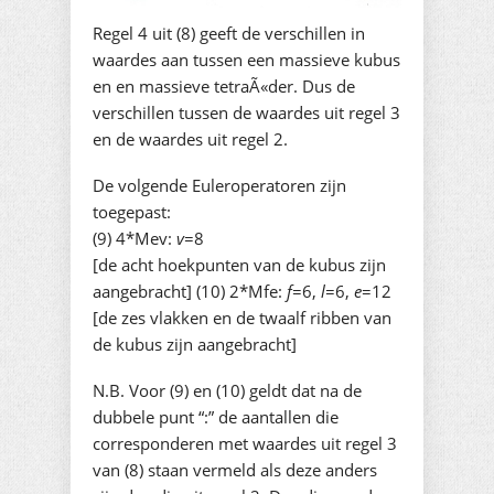
Regel 4 uit (8) geeft de verschillen in
waardes aan tussen een massieve kubus
en en massieve tetraÃ«der. Dus de
verschillen tussen de waardes uit regel 3
en de waardes uit regel 2.
De volgende Euleroperatoren zijn
toegepast:
(9) 4*Mev:
v
=8
[de acht hoekpunten van de kubus zijn
aangebracht] (10) 2*Mfe:
f
=6,
l
=6,
e
=12
[de zes vlakken en de twaalf ribben van
de kubus zijn aangebracht]
N.B. Voor (9) en (10) geldt dat na de
dubbele punt “:” de aantallen die
corresponderen met waardes uit regel 3
van (8) staan vermeld als deze anders