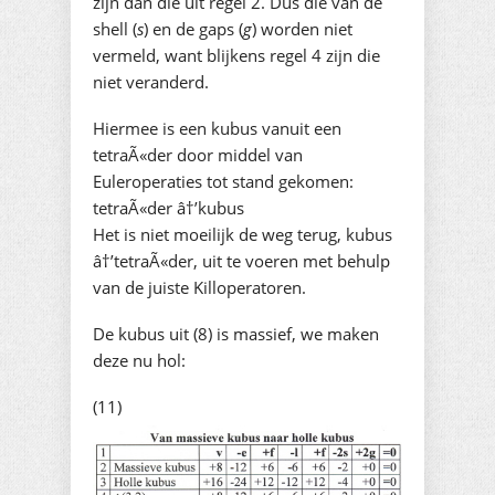
zijn dan die uit regel 2. Dus die van de
shell (
s
) en de gaps (
g
) worden niet
vermeld, want blijkens regel 4 zijn die
niet veranderd.
Hiermee is een kubus vanuit een
tetraÃ«der door middel van
Euleroperaties tot stand gekomen:
tetraÃ«der â†’kubus
Het is niet moeilijk de weg terug, kubus
â†’tetraÃ«der, uit te voeren met behulp
van de juiste Killoperatoren.
De kubus uit (8) is massief, we maken
deze nu hol:
(11)