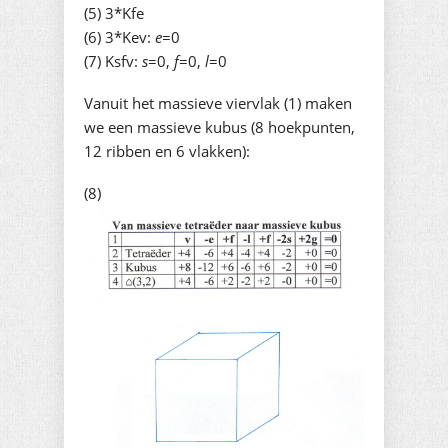
(5) 3*Kfe
(6) 3*Kev:
e
=0
(7) Ksfv:
s
=0,
f
=0,
l
=0
Vanuit het massieve viervlak (1) maken
we een massieve kubus (8 hoekpunten,
12 ribben en 6 vlakken):
(8)