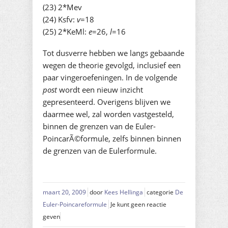
(23) 2*Mev
(24) Ksfv:
v
=18
(25) 2*KeMl:
e
=26,
l
=16
Tot dusverre hebben we langs gebaande
wegen de theorie gevolgd, inclusief een
paar vingeroefeningen. In de volgende
post
wordt een nieuw inzicht
gepresenteerd. Overigens blijven we
daarmee wel, zal worden vastgesteld,
binnen de grenzen van de Euler-
PoincarÃ©formule, zelfs binnen binnen
de grenzen van de Eulerformule.
maart 20, 2009
door
Kees Hellinga
categorie
De
Euler-Poincareformule
Je kunt geen reactie
geven