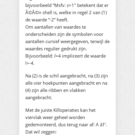
bijvoorbeeld “Msfv:
s
=1″ betekent dat er
Ã©Ã©n shell is, welke in regel 2 van (1)
de waarde “-2” heeft.
Om aantallen van waardes te
onderscheiden zijn de symbolen voor
aantallen cursief weergegeven, terwijl de
waardes regulier gedrukt zijn.
Bijvoorbeeld:
l
=4 impliceert de waarde
l=-4.
Na (2) is de schil aangebracht, na (3) zijn
alle vier hoekpunten aangebracht en na
(4) zijn alle ribben en vlakken
aangebracht.
Met de juiste Killoperaties kan het
viervlak weer geheel worden
gedemonteerd, dus terug naar af: A â†’.
Dat wil zeggen: