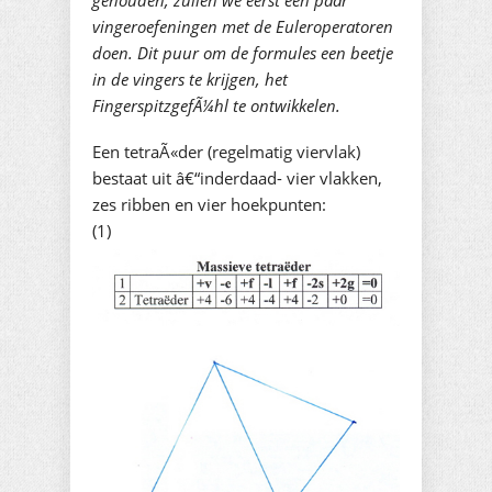
gehouden, zullen we eerst een paar
vingeroefeningen met de Euleroperatoren
doen. Dit puur om de formules een beetje
in de vingers te krijgen, het
FingerspitzgefÃ¼hl te ontwikkelen.
Een tetraÃ«der (regelmatig viervlak)
bestaat uit â€“inderdaad- vier vlakken,
zes ribben en vier hoekpunten:
(1)