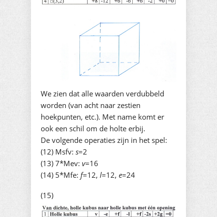
We zien dat alle waarden verdubbeld
worden (van acht naar zestien
hoekpunten, etc.). Met name komt er
ook een schil om de holte erbij.
De volgende operaties zijn in het spel:
(12) Msfv:
s
=2
(13) 7*Mev:
v
=16
(14) 5*Mfe:
f
=12,
l
=12,
e
=24
(15)