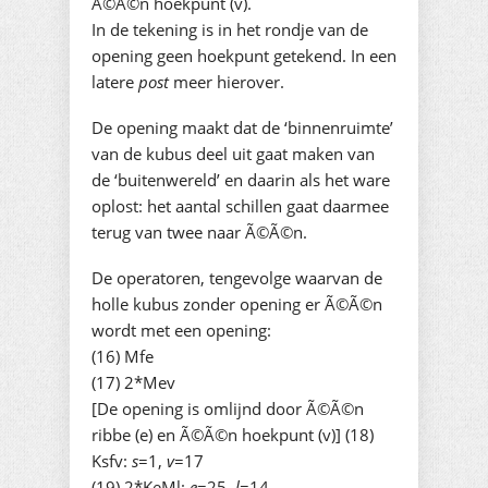
Ã©Ã©n hoekpunt (v).
In de tekening is in het rondje van de
opening geen hoekpunt getekend. In een
latere
post
meer hierover.
De opening maakt dat de ‘binnenruimte’
van de kubus deel uit gaat maken van
de ‘buitenwereld’ en daarin als het ware
oplost: het aantal schillen gaat daarmee
terug van twee naar Ã©Ã©n.
De operatoren, tengevolge waarvan de
holle kubus zonder opening er Ã©Ã©n
wordt met een opening:
(16) Mfe
(17) 2*Mev
[De opening is omlijnd door Ã©Ã©n
ribbe (e) en Ã©Ã©n hoekpunt (v)] (18)
Ksfv:
s
=1,
v
=17
(19) 2*KeMl:
e
=25,
l
=14