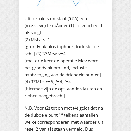
Uit het niets ontstaat (â†’A) een
(massieve) tetraÃ«der (1) -bijvoorbeeld-
als volgt:
(2) Msfv:
s
=1
[grondvlak plus tophoek, inclusief de
schil] (3) 3*Mev:
v
=4
[met drie keer de operatie Mev wordt
het grondvlak omlijnd, inclusief
aanbrenging van de driehoekspunten]
(4) 3*Mfe:
e
=6,
f
=4,
l
=4
[hiermee zijn de opstaande vlakken en
ribben aangebracht]
N.B. Voor (2) tot en met (4) geldt dat na
de dubbele punt “:” telkens aantallen
welke corresponderen met waardes uit
regel 2 van (1) staan vermeld. Dus