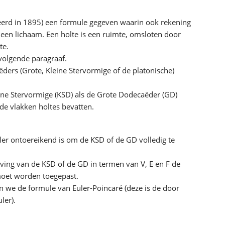
ceerd in 1895) een formule gegeven waarin ook rekening
en lichaam. Een holte is een ruimte, omsloten door
te.
volgende paragraaf.
rs (Grote, Kleine Stervormige of de platonische)
eine Stervormige (KSD) als de Grote Dodecaëder (GD)
de vlakken holtes bevatten.
ler ontoereikend is om de KSD of de GD volledig te
jving van de KSD of de GD in termen van V, E en F de
moet worden toegepast.
n we de formule van Euler-Poincaré (deze is de door
ler).