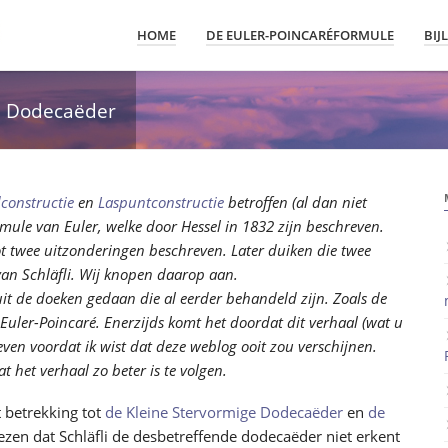
HOME
DE EULER-POINCARÉFORMULE
BIJ
e Dodecaëder
constructie
en
Laspuntconstructie
betroffen (al dan niet
ule van Euler, welke door Hessel in 1832 zijn beschreven.
ot twee uitzonderingen beschreven. Later duiken die twee
an Schläfli. Wij knopen daarop aan.
t de doeken gedaan die al eerder behandeld zijn. Zoals de
Euler-Poincaré. Enerzijds komt het doordat dit verhaal (wat u
reven voordat ik wist dat deze weblog ooit zou verschijnen.
t het verhaal zo beter is te volgen.
 betrekking tot
de Kleine Stervormige Dodecaëder
en
de
zen dat Schläfli de desbetreffende dodecaëder niet erkent