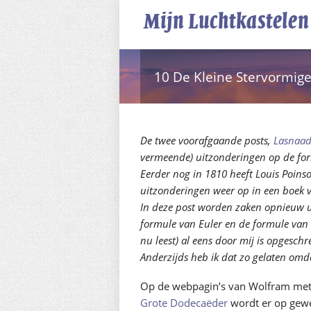
10 De Kleine Stervormig
De twee voorafgaande posts,
Lasnaad
vermeende) uitzonderingen op de form
Eerder nog in 1810 heeft Louis Poins
uitzonderingen weer op in een boek v
In deze post worden zaken opnieuw ui
formule van Euler en de formule van 
nu leest) al eens door mij is opgesch
Anderzijds heb ik dat zo gelaten omda
Op de webpagin’s van Wolfram met
Grote Dodecaëder
wordt er op gewe