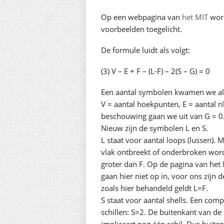
Op een webpagina van
het MIT
word
voorbeelden toegelicht.
De formule luidt als volgt:
(3) V – E + F – (L-F) – 2(S – G) = 0
Een aantal symbolen kwamen we al 
V = aantal hoekpunten, E = aantal ri
beschouwing gaan we uit van G = 0
Nieuw zijn de symbolen L en S.
L staat voor aantal loops (lussen). 
vlak ontbreekt of onderbroken wo
groter dan F. Op de pagina van he
gaan hier niet op in, voor ons zijn
zoals hier behandeld geldt L=F.
S staat voor aantal shells. Een comp
schillen: S=2. De buitenkant van de