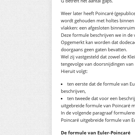
G betreft het aantal gaps.
Weer later heeft Poincaré (gepubli
wordt gehouden met holtes binnen e
vlakken: een afgesloten binnenruim
Deze formule beschrijven we in de 
Opgemerkt kan worden dat dodecaëde
doorgaans geen gaten bevatten.
Wel zij vastgesteld dat zowel de Kl
tengevolge van doorsnijdingen van 
Hieruit volgt:
ten eerste dat de formule van Eu
beschrijven,
ten tweede dat voor een beschri
uitgebreide formule van Poincaré 
In de volgende paragraaf formulere
Poincaré uitgebreide formule van Eu
De formule van Euler-Poincaré