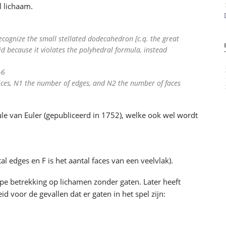
l lichaam.
recognize the small stellated dodecahedron [c.q. the great
d because it violates the polyhedral formula, instead
-6
ices, N1 the number of edges, and N2 the number of faces
le van Euler (gepubliceerd in 1752), welke ook wel wordt
ntal edges en F is het aantal faces van een veelvlak).
ipe betrekking op lichamen zonder gaten. Later heeft
id voor de gevallen dat er gaten in het spel zijn: