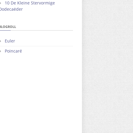
10 De Kleine Stervormige
Dodecaëder
BLOGROLL
Euler
Poincaré