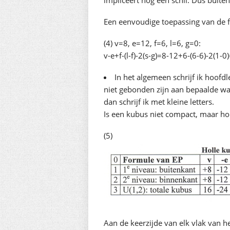
impliceert nog één schil. Dus buiten
Een eenvoudige toepassing van de f
(4) v=8, e=12, f=6, l=6, g=0:
v-e+f-(l-f)-2(s-g)=8-12+6-(6-6)-2(1-0
In het algemeen schrijf ik hoofd
niet gebonden zijn aan bepaalde w
dan schrijf ik met kleine letters.
Is een kubus niet compact, maar hol
(5)
Aan de keerzijde van elk vlak van he