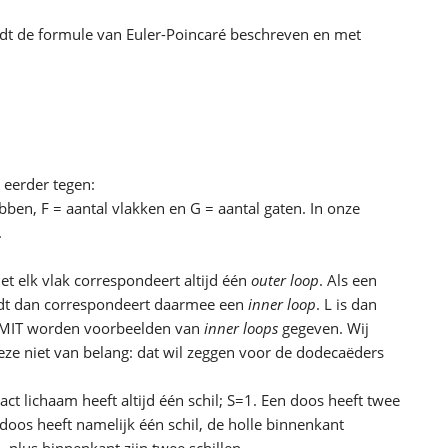
t de formule van Euler-Poincaré beschreven en met
eerder tegen:
bben, F = aantal vlakken en G = aantal gaten. In onze
.
Met elk vlak correspondeert altijd één
outer loop
. Als een
rdt dan correspondeert daarmee een
inner loop
. L is dan
t MIT worden voorbeelden van
inner loops
gegeven. Wij
 deze niet van belang: dat wil zeggen voor de dodecaëders
act lichaam heeft altijd één schil; S=1. Een doos heeft twee
 doos heeft namelijk één schil, de holle binnenkant