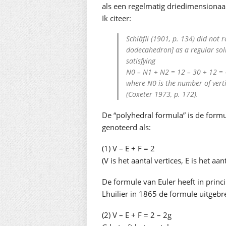
als een regelmatig driedimensionaa
Ik citeer:
Schläfli (1901, p. 134) did not 
dodecahedron] as a regular soli
satisfying
N0 – N1 + N2 = 12 – 30 + 12 = 
where N0 is the number of vert
(Coxeter 1973, p. 172).
De “polyhedral formula” is de formu
genoteerd als:
(1) V – E + F = 2
(V is het aantal vertices, E is het aa
De formule van Euler heeft in princ
Lhuilier in 1865 de formule uitgebre
(2) V – E + F = 2 – 2g