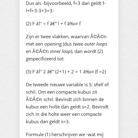
Dus als -bijvoorbeeld, f=3 dan geldt f-
l+f=3-3+3=3:
(2) F â†’ = f â€“ l + f â‰¤ f
Zijn er twee vlakken, waarvan Ã©Ã©n
met een opening (dus twee
outer loops
en Ã©Ã©n
inner loop
), dan wordt (2)
gespecificeerd tot:
(3) F â†’ 2 â€“ (2+1) + 2 = 1 â‰¤ (f =2)
De tweede nieuwe variable is S:
shell
of
schil. Om een compacte kubus zit
Ã©Ã©n schil. Bevindt zich binnen de
kubus een holte dan geldt s=2. Bevindt
zich in die holte weer een compacte
kubus dan geldt s=3.
Formule (1) herschrijven we -wat mij