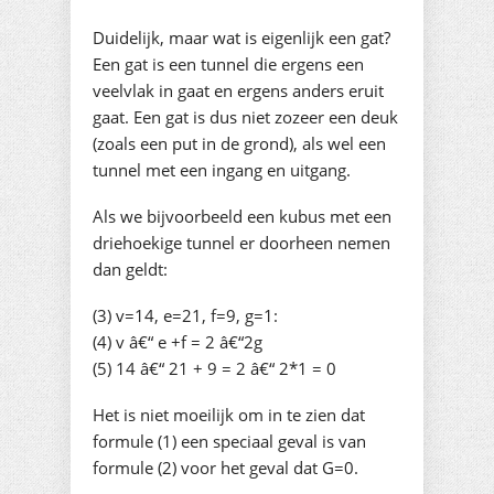
Duidelijk, maar wat is eigenlijk een gat?
Een gat is een tunnel die ergens een
veelvlak in gaat en ergens anders eruit
gaat. Een gat is dus niet zozeer een deuk
(zoals een put in de grond), als wel een
tunnel met een ingang en uitgang.
Als we bijvoorbeeld een kubus met een
driehoekige tunnel er doorheen nemen
dan geldt:
(3) v=14, e=21, f=9, g=1:
(4) v â€“ e +f = 2 â€“2g
(5) 14 â€“ 21 + 9 = 2 â€“ 2*1 = 0
Het is niet moeilijk om in te zien dat
formule (1) een speciaal geval is van
formule (2) voor het geval dat G=0.