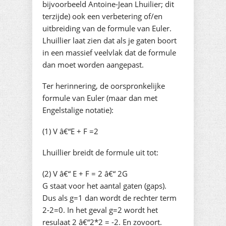
bijvoorbeeld Antoine-Jean Lhuilier; dit
terzijde) ook een verbetering of/en
uitbreiding van de formule van Euler.
Lhuillier laat zien dat als je gaten boort
in een massief veelvlak dat de formule
dan moet worden aangepast.
Ter herinnering, de oorspronkelijke
formule van Euler (maar dan met
Engelstalige notatie):
(1) V â€“E + F =2
Lhuillier breidt de formule uit tot:
(2) V â€“ E + F = 2 â€“ 2G
G staat voor het aantal gaten (gaps).
Dus als g=1 dan wordt de rechter term
2-2=0. In het geval g=2 wordt het
resulaat 2 â€“2*2 = -2. En zovoort.