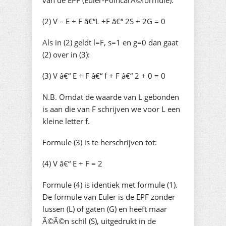
van de EPF (Euler-PoincarÃ©formule):
(2) V – E + F â€“L +F â€“ 2S + 2G = 0
Als in (2) geldt l=F, s=1 en g=0 dan gaat
(2) over in (3):
(3) V â€“ E + F â€“ f + F â€“ 2 + 0 = 0
N.B. Omdat de waarde van L gebonden
is aan die van F schrijven we voor L een
kleine letter f.
Formule (3) is te herschrijven tot:
(4) V â€“ E + F = 2
Formule (4) is identiek met formule (1).
De formule van Euler is de EPF zonder
lussen (L) of gaten (G) en heeft maar
Ã©Ã©n schil (S), uitgedrukt in de