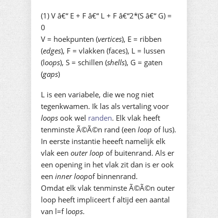
(1) V â€“ E + F â€“ L + F â€“2*(S â€“ G) =
0
V = hoekpunten (
vertices
), E = ribben
(
edges
), F = vlakken (faces), L = lussen
(l
oops
), S = schillen (
shells
), G = gaten
(
gaps
)
L is een variabele, die we nog niet
tegenkwamen. Ik las als vertaling voor
loops
ook wel
randen
. Elk vlak heeft
tenminste Ã©Ã©n rand (een
loop
of lus).
In eerste instantie heeeft namelijk elk
vlak een
outer loop
of buitenrand. Als er
een opening in het vlak zit dan is er ook
een
inner loop
of binnenrand.
Omdat elk vlak tenminste Ã©Ã©n outer
loop heeft impliceert f altijd een aantal
van l=f l
oops
.