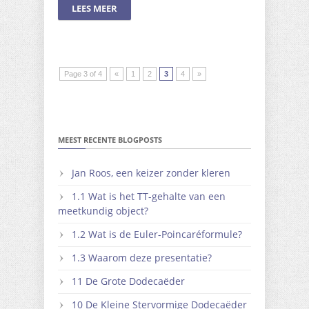
LEES MEER
Page 3 of 4
«
1
2
3
4
»
MEEST RECENTE BLOGPOSTS
Jan Roos, een keizer zonder kleren
1.1 Wat is het TT-gehalte van een
meetkundig object?
1.2 Wat is de Euler-Poincaréformule?
1.3 Waarom deze presentatie?
11 De Grote Dodecaëder
10 De Kleine Stervormige Dodecaëder