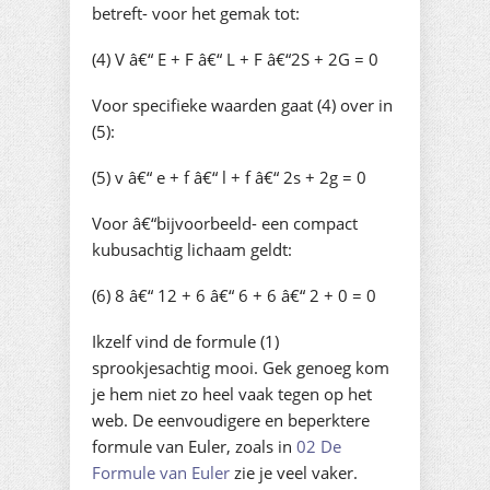
betreft- voor het gemak tot:
(4) V â€“ E + F â€“ L + F â€“2S + 2G = 0
Voor specifieke waarden gaat (4) over in
(5):
(5) v â€“ e + f â€“ l + f â€“ 2s + 2g = 0
Voor â€“bijvoorbeeld- een compact
kubusachtig lichaam geldt:
(6) 8 â€“ 12 + 6 â€“ 6 + 6 â€“ 2 + 0 = 0
Ikzelf vind de formule (1)
sprookjesachtig mooi. Gek genoeg kom
je hem niet zo heel vaak tegen op het
web. De eenvoudigere en beperktere
formule van Euler, zoals in
02 De
Formule van Euler
zie je veel vaker.