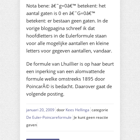
Nota bene: â€˜g=0â€™ betekent: het
aantal gaten is 0 en â€˜G=0â€™
betekent: er bestaan geen gaten. In de
vorige blogpagina schreef ik dat
hoofdletters in de Eulerformule staan
voor alle mogelijke aantallen en kleine
letters voor gegeven aantallen, vandaar.
De formule van Lhuillier is op haar beurt
een inperking van een alomvattende
formule welke omstreeks 1895 door
PoincarÃ© is bedacht. Daarover gaat de
volgende posting.
januari 20, 2009
door
Kees Hellinga
categorie
De Euler-Poincareformule
Je kunt geen reactie
geven